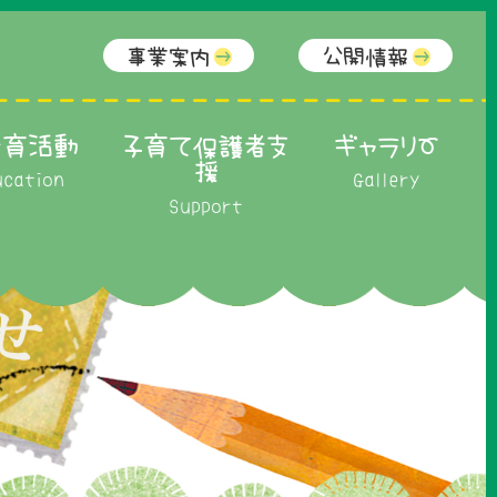
事業案内
公開情報
食育活動
子育て保護者支
ギャラリー
援
cation
Gallery
Support