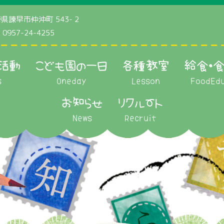
県諫早市仲沖町 543- 2
0957-24-4255
活動
こども園の一日
各種教室
給食・
s
Oneday
Lesson
FoodEdu
お知らせ
リクルート
News
Recruit