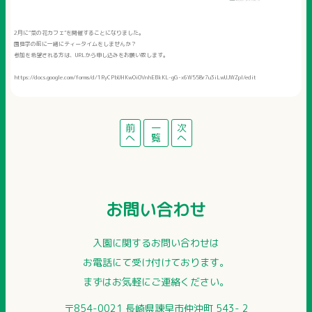
2月に“菜の花カフェ”を開催することになりました。
園見学の前に一緒にティータイムをしませんか？
参加を希望される方は、URLから申し込みをお願い致します。
https://docs.google.com/forms/d/1RyCPbUHKwOi0VnhEBkKL-gG-x6W558r7u3iLwUJWZpI/edit
前
一
次
へ
覧
へ
お問い合わせ
入園に関するお問い合わせは
お電話にて受け付けております。
まずはお気軽にご連絡ください。
〒854-0021 長崎県諫早市仲沖町 543- 2